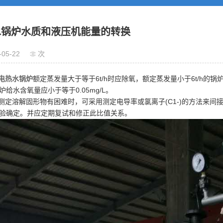
水锅炉水质和液压机能量的转换
-05-22
次
电热水锅炉
额定蒸发量大于等于6t/h时应除氧，额定蒸发量小于6t/h
炉给水含氧量应小于等于0.05mg/L。
如测定溶解固形物有困难时，可采用测定电导率或氯离子(C1-)的方法来间接
验确定。并应定期复试和修正此比值关系。