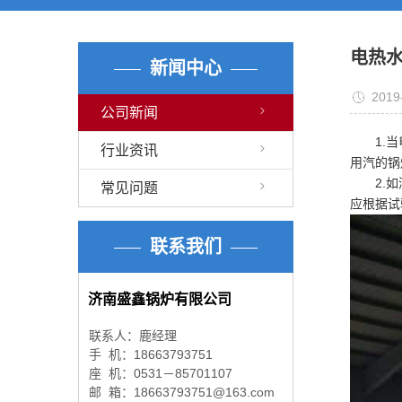
电热
新闻中心
2019
公司新闻
1.当
行业资讯
用汽的锅
2.
常见问题
应根据试
联系我们
济南盛鑫锅炉有限公司
联系人：鹿经理
手 机：18663793751
座 机：0531－85701107
邮 箱：18663793751@163.com