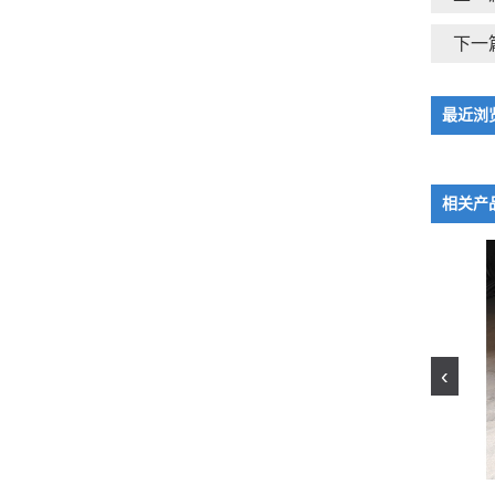
下一
最近浏
相关产
‹
电热水锅炉厂家