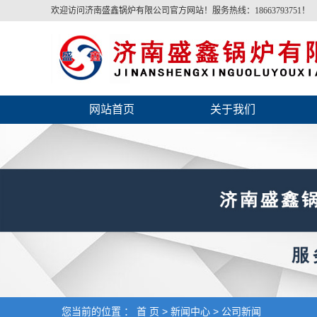
欢迎访问济南盛鑫锅炉有限公司官方网站！服务热线：18663793751！
网站首页
关于我们
您当前的位置 ：
首 页
>
新闻中心
>
公司新闻