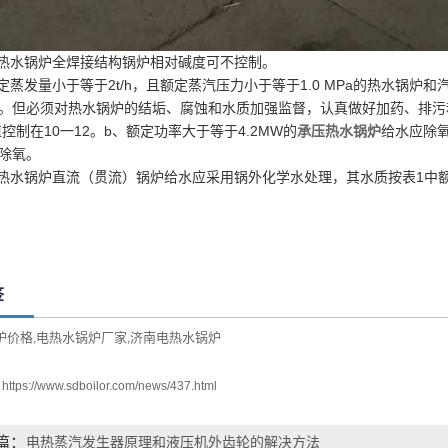
电热水锅炉全焊接结构锅炉相对碱度可不控制。
额定蒸发量小于等于2t/h，且额定蒸汽压力小于等于1.0 MPa的热水
。但必须对热水锅炉的结垢、腐蚀和水质加强监督，认真做好加药、排污
值控制在10一12。b、额定功率大于等于4.2MW的
承压热水锅炉
给水应除氧
除氧。
电热水锅炉直流（贯流）锅炉给水应采用锅外化学水处理，其水质按表1中额定蒸
签
炉价格
电热水锅炉厂家
济南电热水锅炉
,
,
：
https://www.sdboilor.com/news/437.html
篇：
电热蒸汽发生器原理和液压机外齿轮的解决方法