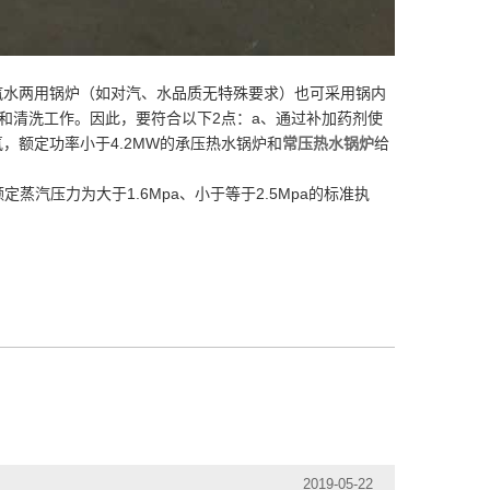
锅炉和汽水两用锅炉（如对汽、水品质无特殊要求）也可采用锅内
和清洗工作。因此，要符合以下2点：a、通过补加药剂使
，额定功率小于4.2MW的承压热水锅炉和
常压热水锅炉
给
汽压力为大于1.6Mpa、小于等于2.5Mpa的标准执
2019-05-22